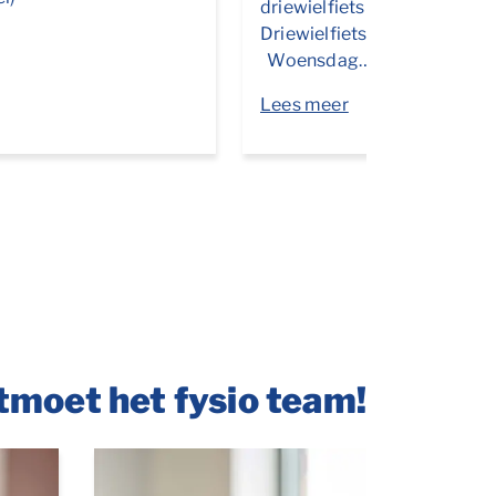
driewielfiets uitproberen? 
Driewielfietsontdekdag!
Woensdag…
Lees meer
tmoet het fysio team!