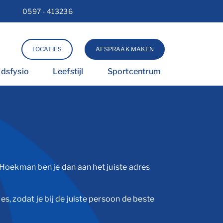
0597 - 413236
Lettergrootte vergroten
Lettergrootte verkleinen
Hoog contrast wisselen
LOCATIES
AFSPRAAK MAKEN
idsfysio
Leefstijl
Sportcentrum
rHoekman ben je dan aan het juiste adres
s, zodat je bij de juiste persoon de beste