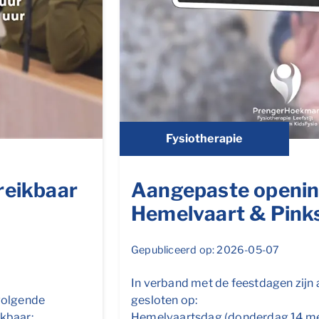
Fysiotherapie
reikbaar
Aangepaste openin
Hemelvaart & Pink
Gepubliceerd op: 2026-05-07
In verband met de feestdagen zijn a
volgende
gesloten op:
kbaar:
Hemelvaartsdag (donderdag 14 m