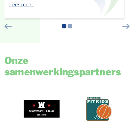
Lees meer
Vorige
Vol
Onze
samenwerkingspartners