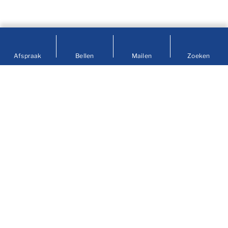
Afspraak
Bellen
Mailen
Zoeken
Contact
info@prengerhoekman.nl