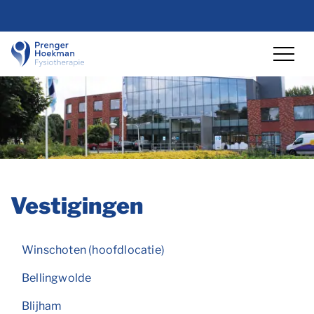
overslaan
Lettergrootte vergro
Lettergrootte ve
Hoog co
Vestigingen
Winschoten (hoofdlocatie)
Bellingwolde
Blijham