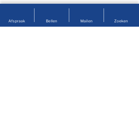
Afspraak
Bellen
Mailen
Zoeken
Contact
info@prengerhoekman.nl
0597 - 413236