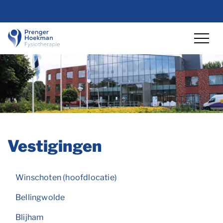
overslaan
Lettergrootte vergro
Lettergrootte ve
Hoog co
Vestigingen
Winschoten (hoofdlocatie)
Bellingwolde
Blijham