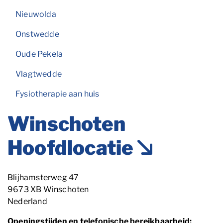
Nieuwolda
Onstwedde
Oude Pekela
Vlagtwedde
Fysiotherapie aan huis
Winschoten
Hoofdlocatie
Locatie
Blijhamsterweg
47
9673 XB
Winschoten
Nederland
Openingstijden en telefonische bereikbaarheid: