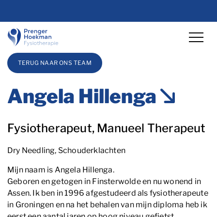
overslaan
Lettergrootte vergro
Lettergrootte ve
Hoog co
TERUG NAAR ONS TEAM
Angela Hillenga
Blog_field_Functie
Fysiotherapeut, Manueel Therapeut
Blog_field_Specialisaties
Dry Needling, Schouderklachten
Mijn naam is Angela Hillenga.
Geboren en getogen in Finsterwolde en nu wonend in
Assen. Ik ben in 1996 afgestudeerd als fysiotherapeute
in Groningen en na het behalen van mijn diploma heb ik
eerst een aantal jaren op hoog niveau gefietst