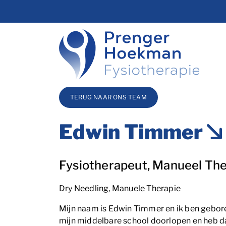
overslaan
TERUG NAAR ONS TEAM
Edwin Timmer
Blog_field_Functie
Fysiotherapeut, Manueel Th
Blog_field_Specialisaties
Dry Needling, Manuele Therapie
Mijn naam is Edwin Timmer en ik ben gebor
mijn middelbare school doorlopen en heb da