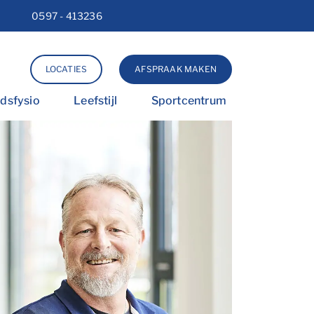
0597 - 413236
Lettergrootte vergroten
Lettergrootte verkleinen
Hoog contrast wisselen
LOCATIES
AFSPRAAK MAKEN
idsfysio
Leefstijl
Sportcentrum