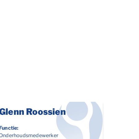
Glenn Roossien
Functie:
Onderhoudsmedewerker