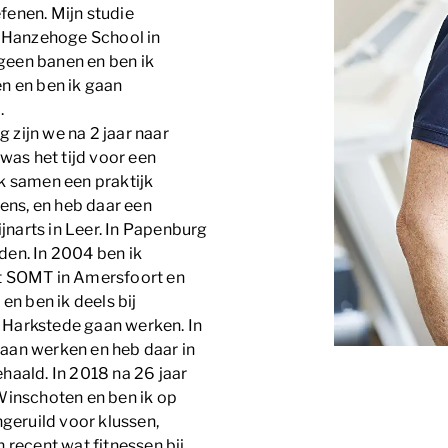
enen. Mijn studie
e Hanzehoge School in
 geen banen en ben ik
n en ben ik gaan
.
zijn we na 2 jaar naar
was het tijd voor een
k samen een praktijk
rens, en heb daar een
narts in Leer. In Papenburg
den. In 2004 ben ik
t SOMT in Amersfoort en
en ben ik deels bij
 Harkstede gaan werken. In
aan werken en heb daar in
haald. In 2018 na 26 jaar
Winschoten en ben ik op
ngeruild voor klussen,
 recent wat fitnessen bij