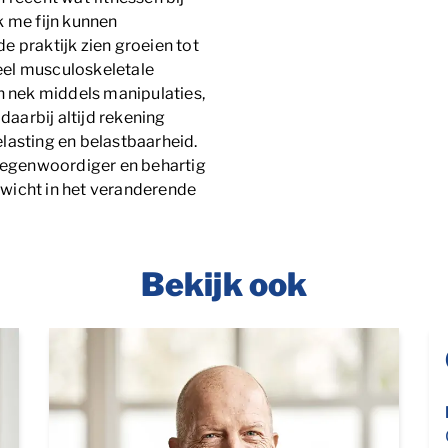
k me fijn kunnen
 praktijk zien groeien tot
veel musculoskeletale
n nek middels manipulaties,
daarbij altijd rekening
lasting en belastbaarheid.
rtegenwoordiger en behartig
wicht in het veranderende
Bekijk ook