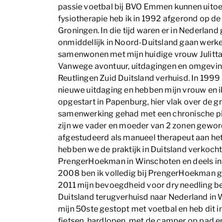
passie voetbal bij BVO Emmen kunnen uitoef
fysiotherapie heb ik in 1992 afgerond op d
Groningen. In die tijd waren er in Nederland
onmiddellijk in Noord-Duitsland gaan werke
samenwonen met mijn huidige vrouw Julitta
Vanwege avontuur, uitdagingen en omgeving 
Reutlingen Zuid Duitsland verhuisd. In 1999 
nieuwe uitdaging en hebben mijn vrouw en i
opgestart in Papenburg, hier vlak over de g
samenwerking gehad met een chronische pij
zijn we vader en moeder van 2 zonen gewor
afgestudeerd als manueel therapeut aan he
hebben we de praktijk in Duitsland verkocht 
PrengerHoekman in Winschoten en deels in
2008 ben ik volledig bij PrengerHoekman g
2011 mijn bevoegdheid voor dry needling be
Duitsland terugverhuisd naar Nederland in 
mijn 50ste gestopt met voetbal en heb dit i
fietsen, hardlopen, met de camper op pad en