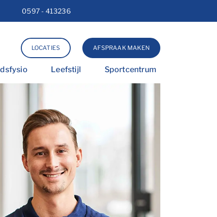
0597 - 413236
Lettergrootte vergroten
Lettergrootte verkleinen
Hoog contrast wisselen
LOCATIES
AFSPRAAK MAKEN
idsfysio
Leefstijl
Sportcentrum