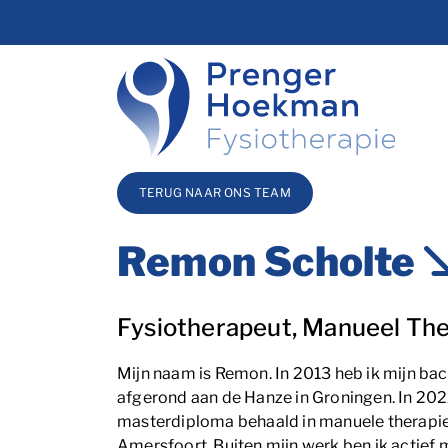
overslaan
TERUG NAAR ONS TEAM
Remon Scholte
Blog_field_Functie
Fysiotherapeut, Manueel Th
Mijn naam is Remon. In 2013 heb ik mijn bac
afgerond aan de Hanze in Groningen. In 202
masterdiploma behaald in manuele therapie
Amersfoort. Buiten mijn werk ben ik actief m