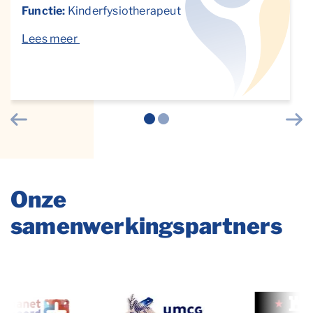
Functie:
Kinderfysiotherapeut
Lees meer
Vorige
Vol
Onze
samenwerkingspartners