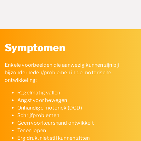
Symptomen
Enkele voorbeelden die aanwezig kunnen zijn bij
bijzonderheden/problemen in de motorische
ontwikkeling:
Regelmatig vallen
Angst voor bewegen
Onhandige motoriek (DCD)
Schrijfproblemen
Geen voorkeurshand ontwikkelt
Tenen lopen
Erg druk, niet stil kunnen zitten