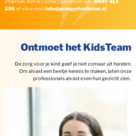
afspraak, kun je contact opnemen via
0597 413
236
of via e-mail
info@prengerhoekman.nl
.
Ontmoet het KidsTeam
De zorg voor je kind geef je niet zomaar uit handen.
Om alvast een beetje kennis te maken, laten onze
professionals alvast even hun gezicht zien.