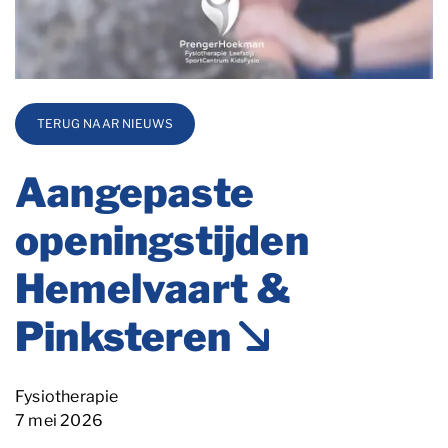
TERUG NAAR NIEUWS
Aangepaste
openingstijden
Hemelvaart &
Pinksteren
Categorie
Fysiotherapie
Blog_field_Datum
7 mei 2026