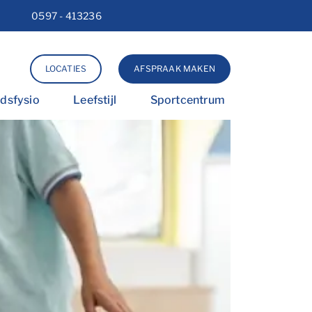
0597 - 413236
Lettergrootte vergroten
Lettergrootte verkleinen
Hoog contrast wisselen
LOCATIES
AFSPRAAK MAKEN
idsfysio
Leefstijl
Sportcentrum