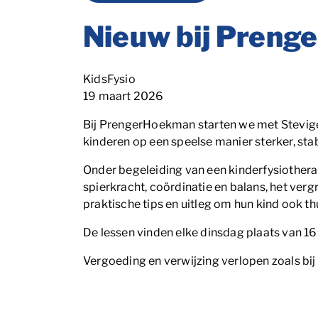
Nieuw bij Preng
Categorie
KidsFysio
Blog_field_Datum
19 maart 2026
Bij PrengerHoekman starten we met Stevige 
kinderen op een speelse manier sterker, sta
Onder begeleiding van een kinderfysiothera
spierkracht, coördinatie en balans, het ver
praktische tips en uitleg om hun kind ook th
De lessen vinden elke dinsdag plaats van 1
Vergoeding en verwijzing verlopen zoals bij 