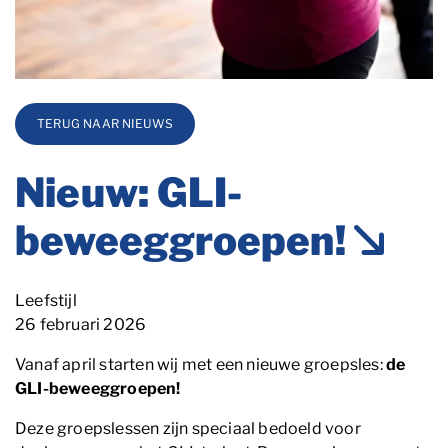
TERUG NAAR NIEUWS
Nieuw: GLI-
beweeggroepen!
Categorie
Leefstijl
Blog_field_Datum
26 februari 2026
Vanaf april starten wij met een nieuwe groepsles:
de
GLI-beweeggroepen!
Deze groepslessen zijn speciaal bedoeld voor