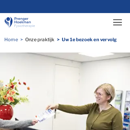
overslaan
Lettergrootte vergro
Lettergrootte ve
Hoog co
Home
Onze praktijk
Uw 1e bezoek en vervolg