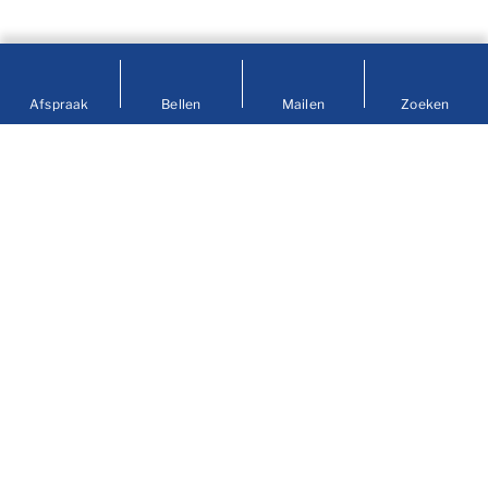
Afspraak
Bellen
Mailen
Zoeken
Contact
info@prengerhoekman.nl
0597 - 413236