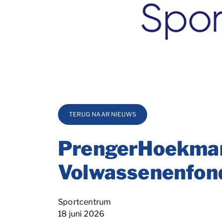
TERUG NAAR NIEUWS
PrengerHoekman 
Volwassenenfond
Categorie
Sportcentrum
Blog_field_Datum
18 juni 2026