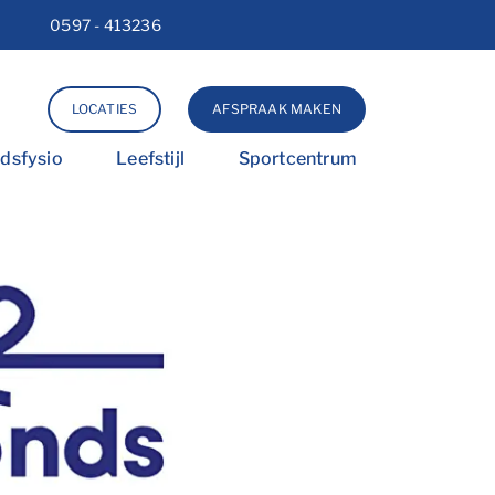
0597 - 413236
Lettergrootte vergroten
Lettergrootte verkleinen
Hoog contrast wisselen
LOCATIES
AFSPRAAK MAKEN
idsfysio
Leefstijl
Sportcentrum